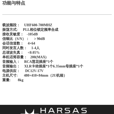
功能与特点
载波频段： UHF600-700MHZ
振荡方式: PLL相位锁定频率合成
接收灵敏度： -105dB
信噪比（S/N）： ﹥90dB
会话信道数： 4×64
同时发言人数： 1-4人
总谐波失真： <0.05%
单机话筒容量： 200(MAX)
音频输入： RCA莲花插座*1个
音频输出： XLR卡侬插座*1个6.35mm母插座*1个
电源供应： DC12V-17V
主机尺寸: 480×410×84mm（2U机箱）
重量: 8kg