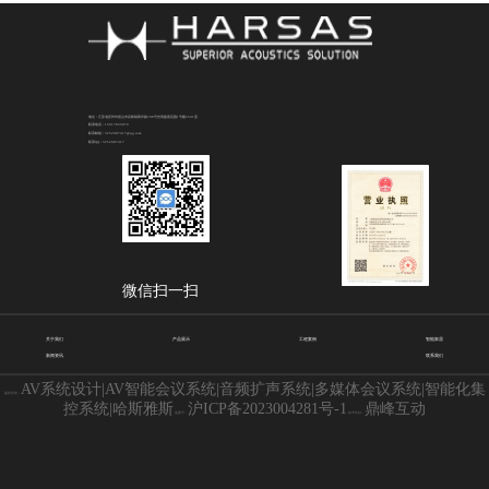
地址：江苏省苏州市昆山市花桥镇商详路708号光明捷座花园1号楼2501室
联系电话：15917835879
联系邮箱：3252087417@qq.com
联系QQ：3252087417
微信扫一扫
关于我们
产品展示
工程案例
智能家居
新闻资讯
联系我们
AV系统设计|AV智能会议系统|音频扩声系统|多媒体会议系统|智能化集
版权所有：
控系统|哈斯雅斯
沪ICP备2023004281号-1
鼎峰互动
备案号：
技术支持：