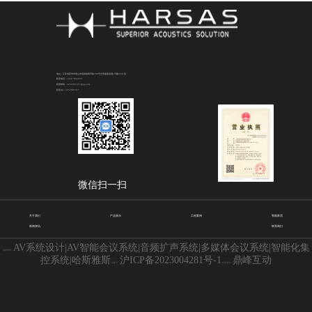
地址：江苏省苏州市昆山市花桥镇商详路708号光明捷座花园1号楼2501室
联系电话：15917835879
联系邮箱：3252087417@qq.com
联系QQ：3252087417
微信扫一扫
关于我们
产品展示
工程案例
智能家居
新闻资讯
联系我们
AV系统设计|AV智能会议系统|音频扩声系统|多媒体会议系统|智能化集
版权所有：
控系统|哈斯雅斯
沪ICP备2023004281号-1
鼎峰互动
备案号：
技术支持：